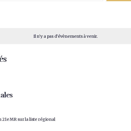
Il n’y a pas d’évènements à venir.
és
ales
 21e MR sur la liste régional