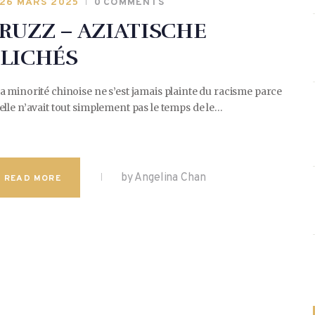
26 MARS 2025
0
COMMENTS
RUZZ – AZIATISCHE
LICHÉS
a minorité chinoise ne s’est jamais plainte du racisme parce
elle n’avait tout simplement pas le temps de le…
by Angelina Chan
READ MORE