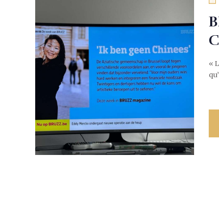
B
C
« L
qu’