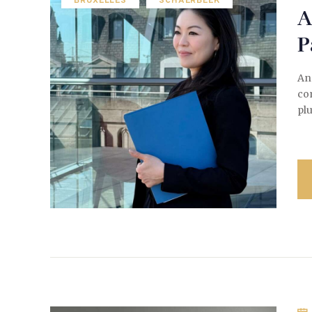
BRUXELLES
SCHAERBEEK
A
P
Ang
co
pl