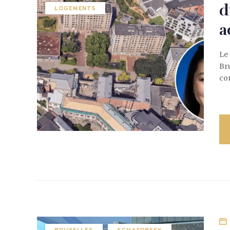
d
LOGEMENTS
a
Le
Br
co