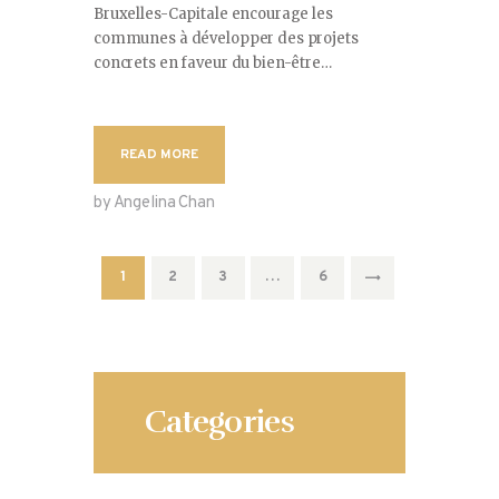
Bruxelles-Capitale encourage les
communes à développer des projets
concrets en faveur du bien-être…
READ MORE
by Angelina Chan
Pagination
PAGE
1
PAGE
2
PAGE
3
>
…
PAGE
6
des
publications
Categories