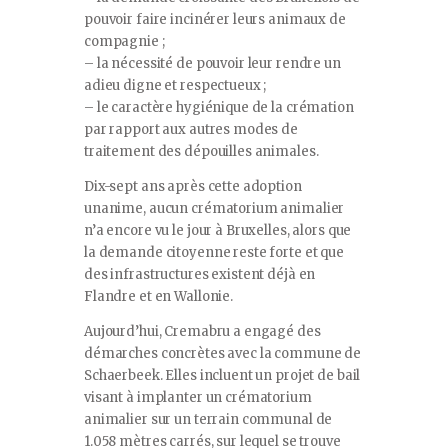
pouvoir faire incinérer leurs animaux de
compagnie ;
– la nécessité de pouvoir leur rendre un
adieu digne et respectueux ;
– le caractère hygiénique de la crémation
par rapport aux autres modes de
traitement des dépouilles animales.
Dix-sept ans après cette adoption
unanime, aucun crématorium animalier
n’a encore vu le jour à Bruxelles, alors que
la demande citoyenne reste forte et que
des infrastructures existent déjà en
Flandre et en Wallonie.
Aujourd’hui, Cremabru a engagé des
démarches concrètes avec la commune de
Schaerbeek. Elles incluent un projet de bail
visant à implanter un crématorium
animalier sur un terrain communal de
1.058 mètres carrés, sur lequel se trouve