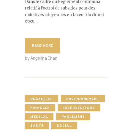
Dans le cadre du Règlement communal
relatif à l’octroi de subsides pour des
initiatives citoyennes en faveur du climat
et/ou…
READ MORE
by Angelina Chan
BRUXELLES
ENVIRONNEMENT
FINANCES
INTERVENTIONS
MÉDICAL
PARLEMENT
SANTÉ
SOCIAL