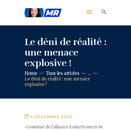
Le déni de réalité :
une menace
explosive !
Home
Tous les articles
...
Le déni de réalité : une menace
explosive !
5 DÉCEMBRE 2022
•Constitué de l’alliance Ecolo/Groen et de