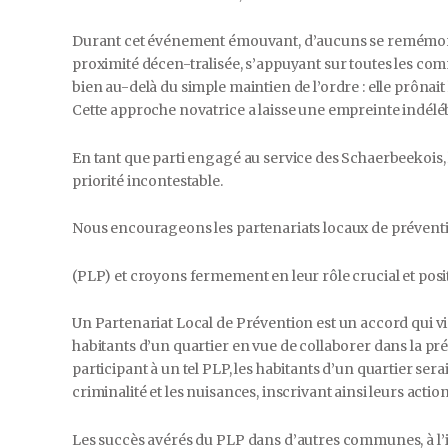
Durant cet événement émouvant, d’aucuns se remémoraie
proximité décen-tralisée, s’appuyant sur toutes les com
bien au-delà du simple maintien de l’ordre : elle prônait
Cette approche novatrice a laisse une empreinte indéléb
En tant que parti engagé au service des Schaerbeekois
priorité incontestable.
Nous encourageons les partenariats locaux de prévent
(PLP) et croyons fermement en leur rôle crucial et posi
Un Partenariat Local de Prévention est un accord qui vis
habitants d’un quartier en vue de collaborer dans la pré
participant à un tel PLP, les habitants d’un quartier ser
criminalité et les nuisances, inscrivant ainsi leurs acti
Les succès avérés du PLP dans d’autres communes, à l