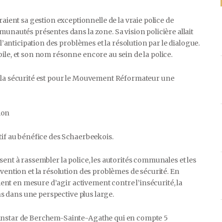
nt sa gestion exceptionnelle de la vraie police de
munautés présentes dans la zone. Sa vision policière allait
 l’anticipation des problèmes et la résolution par le dialogue.
ile, et son nom résonne encore au sein de la police.
, la sécurité est pour le Mouvement Réformateur une
ion
tif au bénéfice des Schaerbeekois.
ent à rassembler la police, les autorités communales et les
vention et la résolution des problèmes de sécurité. En
aient en mesure d’agir activement contre l’insécurité, la
ons dans une perspective plus large.
’instar de Berchem-Sainte-Agathe qui en compte 5