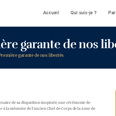
Accueil
Qui suis-je ?
Par
ière garante de nos lib
 Première garante de nos libertés
ersaire de sa disparition inopinée, une cérémonie de
 la mémoire de l’ancien Chef de Corps de la zone de