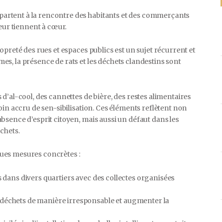
rtent à la rencontre des habitants et des commerçants
leur tiennent à cœur.
preté des rues et espaces publics est un sujet récurrent et
s, la présence de rats et les déchets clandestins sont
d’al-cool, des cannettes de bière, des restes alimentaires
oin accru de sen-sibilisation. Ces éléments reflètent non
sence d’esprit citoyen, mais aussi un défaut dans les
chets.
ues mesures concrètes :
s dans divers quartiers avec des collectes organisées
 déchets de manière irresponsable et augmenter la