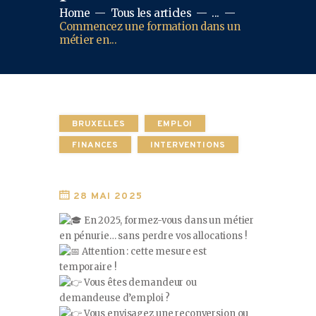
Home
Tous les articles
...
Commencez une formation dans un
métier en...
BRUXELLES
EMPLOI
FINANCES
INTERVENTIONS
28 MAI 2025
En 2025, formez-vous dans un métier
en pénurie… sans perdre vos allocations !
Attention : cette mesure est
temporaire !
Vous êtes demandeur ou
demandeuse d’emploi ?
Vous envisagez une reconversion ou