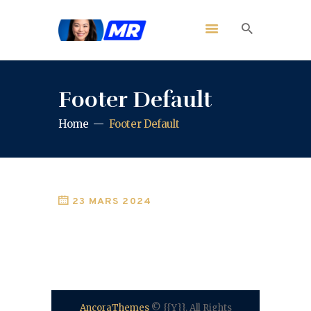
Footer Default
Home
Footer Default
23 MARS 2024
AncoraThemes
© {{Y}}. All Rights